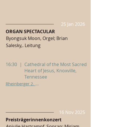
25 Jan 2026
ORGAN SPECTACULAR
Byongsuk Moon, Orgel; Brian
Salesky,. Leitung
16:30
|
Cathedral of the Most Sacred
Heart of Jesus, Knoxville,
Tennessee
Rheinberger 2. Orgelkonzert
16 Nov 2025
Preisträgerinnenkonzert
Anjulie Hartrampf, Sopran; Mirjam