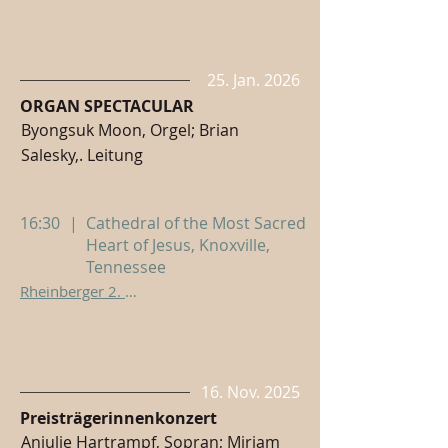
25. Jan. 2026
ORGAN SPECTACULAR
Byongsuk Moon, Orgel; Brian
Salesky,. Leitung
16:30
|
Cathedral of the Most Sacred
Heart of Jesus, Knoxville,
Tennessee
Rheinberger 2. Orgelkonzert
16. Nov. 2025
Preisträgerinnenkonzert
Anjulie Hartrampf, Sopran; Mirjam