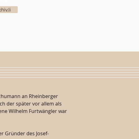
ens:
hiv.li
 Schumann an Rheinberger
ch der später vor allem als
ene Wilhelm Furtwängler war
r Gründer des Josef-