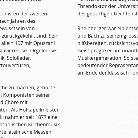
Ehrendoktor der Universi
onisten der zweiten
des gebürtigen Liechtenst
 nach Jahren des
ewusstsein von
Rheinberger war ein entsc
zurückgekehrt sind. Sein
und Bach zu seinen grosse
allein 197 mit Opuszahl
hilfsbereiten, rücksichts
Klaviermusik, Orgelmusik,
Geist prägte er auf unauff
k, Sololieder,
Musikergeneration. So ste
rtouvertüren,
bedeutender Repräsentant 
am Ende der klassisch-ro
ache zu machen, gehörte
en Komponisten seiner
Erfah
nd Chöre mit
hier m
en. Als Hofkapellmeister
Josef G. Rh
I. nahm er seit 1877 eine
seinen B
 katholischen Kirchenmusik
Dokument
rte lateinische Messen