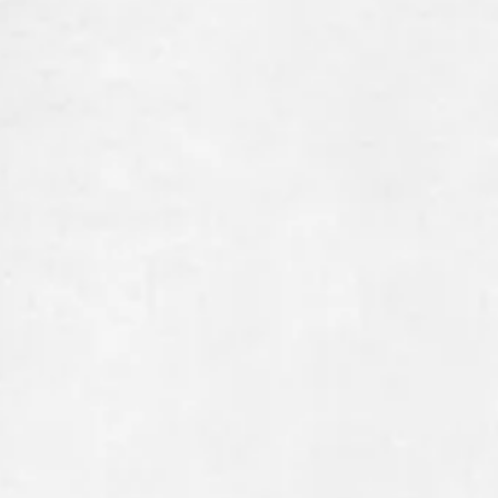
JOSEF
GABRIEL
RHEINBERGER