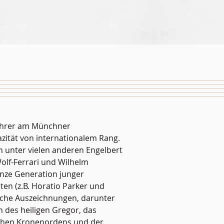
lehrer am Münchner
zität von internationalem Rang.
n unter vielen anderen Engelbert
lf-Ferrari und Wilhelm
anze Generation junger
en (z.B. Horatio Parker und
iche Auszeichnungen, darunter
 des heiligen Gregor, das
chen Kronenordens und der