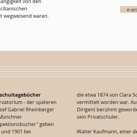
Leb
hängigkeit von den
cilianischen
e-arc
it wegweisend waren.
schultagebücher
die etwa 1874 von Clara
rvatorium - der späteren
vermittelt worden war. Au
osef Gabriel Rheinberger
Dirigent berühmt geword
 "Münchner
sein Privatschüler.
spektionsbücher" geben
 und 1901 bei
Walter Kaufmann, einer de