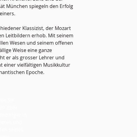
tät München spiegeln den Erfolg
einers.
hiedener Klassizist, der Mozart
n Leitbildern erhob. Mit seinem
vollen Wesen und seinem offenen
ällige Weise eine ganze
ht er als grosser Lehrer und
einer vielfältigen Musikkultur
mantischen Epoche.
ren Sie
ehr über
einberger in
riefen und
en seines