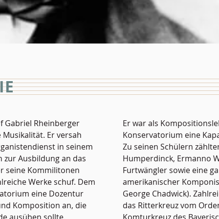
IE
f Gabriel Rheinberger
Er war als Kompositions
Musikalität. Er versah
Konservatorium eine Kapa
rganistendienst in seinem
Zu seinen Schülern zählte
n zur Ausbildung an das
Humperdinck, Ermanno Wo
r seine Kommilitonen
Furtwängler sowie eine g
ahlreiche Werke schuf. Dem
amerikanischer Komponist
vatorium eine Dozentur
George Chadwick). Zahlre
 und Komposition an, die
das Ritterkreuz vom Orden
de ausüben sollte.
Komturkreuz des Bayeris