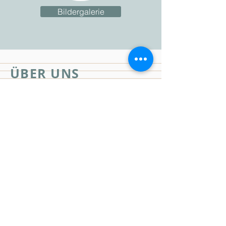
Bildergalerie
ÜBER UNS
Die 2003 gegründete
Internationale Josef Gabriel
Rheinberger Gesellschaft hat sich
die Förderung und Verbreitung des
Schaffens von Josef Gabriel
Rheinberger zum Ziel gesetzt.
Dieser Zweck soll verwirklicht
werden durch:
Verbreitung der Werke Josef Gabriel